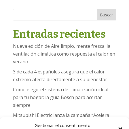
Buscar
Entradas recientes
Nueva edición de Aire limpio, mente fresca: la
ventilación climática como respuesta al calor en
verano
3 de cada 4 españoles asegura que el calor
extremo afecta directamente a su bienestar
Cómo elegir el sistema de climatización ideal
para tu hogar: la guía Bosch para acertar
siempre
Mitsubishi Electric lanza la campaña “Acelera
hacia MADRID 2026” y premia con entradas
Gestionar el consentimiento