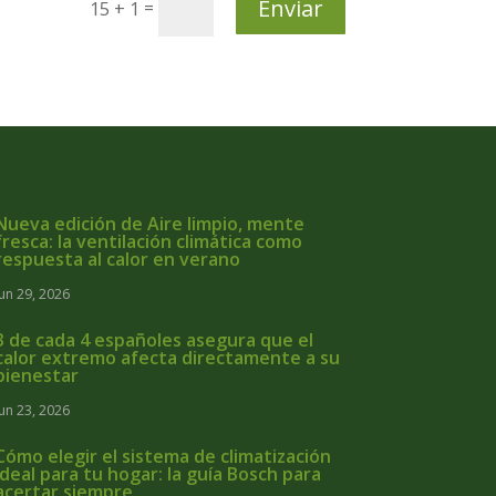
Enviar
=
15 + 1
Nueva edición de Aire limpio, mente
fresca: la ventilación climática como
respuesta al calor en verano
Jun 29, 2026
3 de cada 4 españoles asegura que el
calor extremo afecta directamente a su
bienestar
Jun 23, 2026
Cómo elegir el sistema de climatización
ideal para tu hogar: la guía Bosch para
acertar siempre