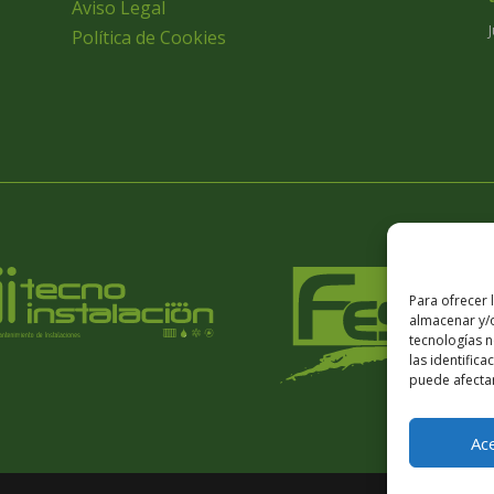
Aviso Legal
Política de Cookies
Para ofrecer 
almacenar y/o
tecnologías 
las identifica
puede afectar
Ac