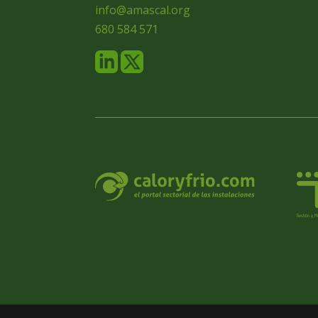
info@amascal.org
680 584 571