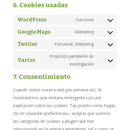
6. Cookies usadas
WordPress
Funcional
Consent
to
Google Maps
Marketing
Consent
service
to
Twitter
Funcional, Marketing
wordpress
Consent
service
to
Propósito pendiente de
google-
Varios
service
Consent
investigación
maps
twitter
to
7. Consentimiento
service
varios
Cuando visites nuestra web por primera vez, te
mostraremos una ventana emergente con una
explicación sobre las cookies. Tan pronto como hagas
clic en «Guardar preferencias», aceptas que usemos
las categorías de cookies y plugins que has
seleccionado en la ventana emergente, tal y como se