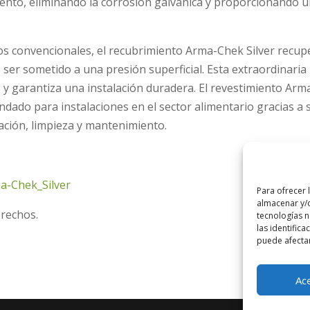
iento, eliminando la corrosión galvánica y proporcionando 
cos convencionales, el recubrimiento Arma-Chek Silver recup
 ser sometido a una presión superficial. Esta extraordinaria
y garantiza una instalación duradera. El revestimiento Arm
dado para instalaciones en el sector alimentario gracias a 
alación, limpieza y mantenimiento.
ma-Chek_Silver
Para ofrecer 
almacenar y/o
erechos.
tecnologías 
las identifica
puede afectar
Ac