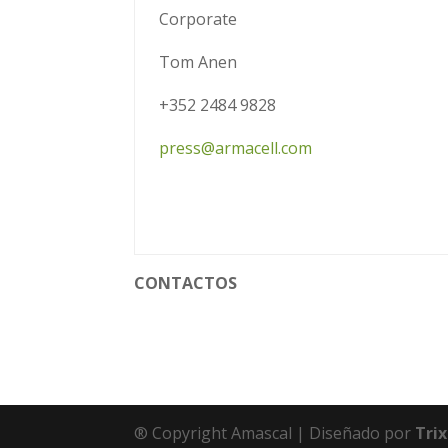
Corporate
Tom Anen
+352 2484 9828
press@armacell.com
CONTACTOS
® Copyright Amascal | Diseñado por
Tri