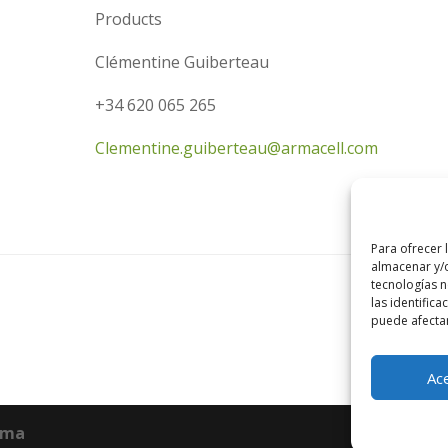
Products
Clémentine Guiberteau
+34 620 065 265
Clementine.guiberteau@armacell.com
Para ofrecer 
almacenar y/o
tecnologías 
las identifica
puede afectar
Ac
xma