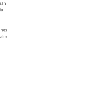
rean
ia
y
ones
alto
a