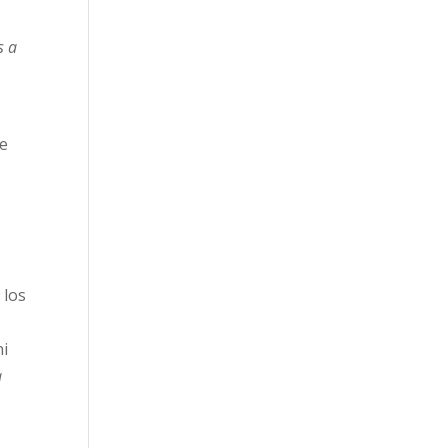
s a
re
 los
ni
a