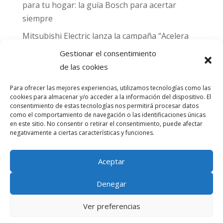
para tu hogar: la guía Bosch para acertar
siempre
Mitsubishi Electric lanza la campaña “Acelera
hacia MADRID 2026” y premia con entradas
Gestionar el consentimiento
para el Gran Premio de Fórmula 1 de Madrid
de las cookies
Can Naiades obtiene la placa Passivhaus y el
Para ofrecer las mejores experiencias, utilizamos tecnologías como las
sello CO₂ Nulo: confort real, salud y
cookies para almacenar y/o acceder a la información del dispositivo. El
descarbonización en una sola vivienda
consentimiento de estas tecnologías nos permitirá procesar datos
como el comportamiento de navegación o las identificaciones únicas
en este sitio. No consentir o retirar el consentimiento, puede afectar
Comentarios
negativamente a ciertas características y funciones.
recientes
Aceptar
No hay comentarios que mostrar.
Denegar
Ver preferencias