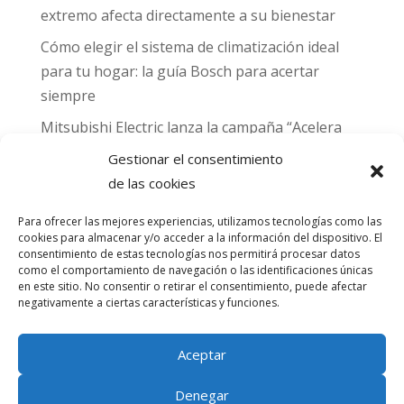
extremo afecta directamente a su bienestar
Cómo elegir el sistema de climatización ideal
para tu hogar: la guía Bosch para acertar
siempre
Mitsubishi Electric lanza la campaña “Acelera
hacia MADRID 2026” y premia con entradas
Gestionar el consentimiento
para el Gran Premio de Fórmula 1 de Madrid
de las cookies
Can Naiades obtiene la placa Passivhaus y el
Para ofrecer las mejores experiencias, utilizamos tecnologías como las
sello CO₂ Nulo: confort real, salud y
cookies para almacenar y/o acceder a la información del dispositivo. El
descarbonización en una sola vivienda
consentimiento de estas tecnologías nos permitirá procesar datos
como el comportamiento de navegación o las identificaciones únicas
en este sitio. No consentir o retirar el consentimiento, puede afectar
Comentarios
negativamente a ciertas características y funciones.
recientes
Aceptar
No hay comentarios que mostrar.
Denegar