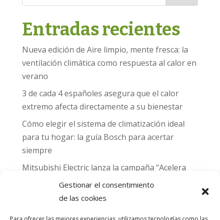
Entradas recientes
Nueva edición de Aire limpio, mente fresca: la
ventilación climática como respuesta al calor en
verano
3 de cada 4 españoles asegura que el calor
extremo afecta directamente a su bienestar
Cómo elegir el sistema de climatización ideal
para tu hogar: la guía Bosch para acertar
siempre
Mitsubishi Electric lanza la campaña “Acelera
hacia MADRID 2026” y premia con entradas
Gestionar el consentimiento
para el Gran Premio de Fórmula 1 de Madrid
de las cookies
Can Naiades obtiene la placa Passivhaus y el
Para ofrecer las mejores experiencias, utilizamos tecnologías como las