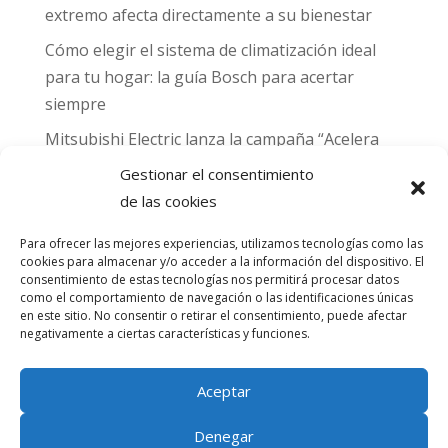
extremo afecta directamente a su bienestar
Cómo elegir el sistema de climatización ideal
para tu hogar: la guía Bosch para acertar
siempre
Mitsubishi Electric lanza la campaña “Acelera
hacia MADRID 2026” y premia con entradas
Gestionar el consentimiento
para el Gran Premio de Fórmula 1 de Madrid
de las cookies
Can Naiades obtiene la placa Passivhaus y el
Para ofrecer las mejores experiencias, utilizamos tecnologías como las
sello CO₂ Nulo: confort real, salud y
cookies para almacenar y/o acceder a la información del dispositivo. El
descarbonización en una sola vivienda
consentimiento de estas tecnologías nos permitirá procesar datos
como el comportamiento de navegación o las identificaciones únicas
en este sitio. No consentir o retirar el consentimiento, puede afectar
Comentarios
negativamente a ciertas características y funciones.
recientes
Aceptar
No hay comentarios que mostrar.
Denegar