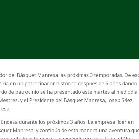
nador del Bàsquet Manresa las próximas 3 temporadas. De es
tiría en un patrocinador histórico después de 6 años dando
rdo de patrocinio se ha presentado este martes al mediodía
Mestres, y el Presidente del Bàsquet Manresa, Josep Sáez,
resa.
 Endesa durante los próximos 3 años. La empresa líder en
àsquet Manresa, y continúa de esta manera una aventura qu
ha presentado este martes al mediodía en un acto en el Nou