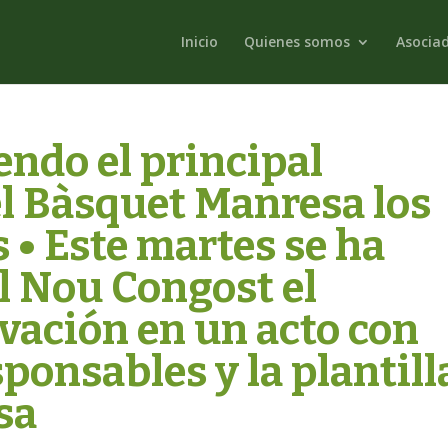
Inicio
Quienes somos
Asocia
endo el principal
l Bàsquet Manresa los
 • Este martes se ha
l Nou Congost el
vación en un acto con
ponsables y la plantill
sa