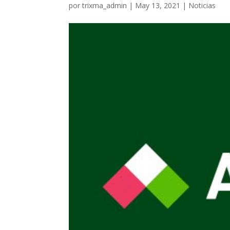
por
trixma_admin
|
May 13, 2021
|
Noticias