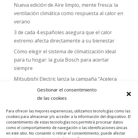
Nueva edición de Aire limpio, mente fresca: la
ventilación climática como respuesta al calor en
verano
3 de cada 4 españoles asegura que el calor
extremo afecta directamente a su bienestar
Cómo elegir el sistema de climatización ideal
para tu hogar: la guía Bosch para acertar
siempre
Mitsubishi Electric lanza la campaña “Acelera
hacia MADRID 2026” y premia con entradas
Gestionar el consentimiento
para el Gran Premio de Fórmula 1 de Madrid
de las cookies
Can Naiades obtiene la placa Passivhaus y el
Para ofrecer las mejores experiencias, utilizamos tecnologías como las
sello CO₂ Nulo: confort real, salud y
cookies para almacenar y/o acceder a la información del dispositivo. El
descarbonización en una sola vivienda
consentimiento de estas tecnologías nos permitirá procesar datos
como el comportamiento de navegación o las identificaciones únicas
en este sitio. No consentir o retirar el consentimiento, puede afectar