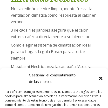
Nueva edición de Aire limpio, mente fresca: la
ventilación climática como respuesta al calor en
verano
3 de cada 4 españoles asegura que el calor
extremo afecta directamente a su bienestar
Cómo elegir el sistema de climatización ideal
para tu hogar: la guía Bosch para acertar
siempre
Mitsubishi Electric lanza la campaña “Acelera
hacia MADRID 2026” y premia con entradas
Gestionar el consentimiento
para el Gran Premio de Fórmula 1 de Madrid
de las cookies
Can Naiades obtiene la placa Passivhaus y el
Para ofrecer las mejores experiencias, utilizamos tecnologías como las
sello CO₂ Nulo: confort real, salud y
cookies para almacenar y/o acceder a la información del dispositivo. El
descarbonización en una sola vivienda
consentimiento de estas tecnologías nos permitirá procesar datos
como el comportamiento de navegación o las identificaciones únicas