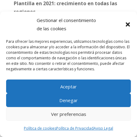
Plantilla en 2021: crecimiento en todas las
regiones
Gestionar el consentimiento
A 31 de diciembre de 2021, el Grupo Bosch
de las cookies
empleaba a 402.614 personas en todo el
mundo, 7.580 más que el año anterior. Este
Para ofrecer las mejores experiencias, utilizamos tecnologías como las
cookies para almacenar y/o acceder a la información del dispositivo. El
aumento se produjo entre las tres regiones:
consentimiento de estas tecnologías nos permitirá procesar datos
Europa, América y Asia. La plantilla en Alemania
como el comportamiento de navegación o las identificaciones únicas
en este sitio. No consentir o retirar el consentimiento, puede afectar
se mantuvo estable en 131.652 empleados. En
negativamente a ciertas características y funciones.
investigación y desarrollo, la plantilla creció en
2.949 personas, hasta alcanzar los 76.121
Aceptar
empleados.
Denegar
Ver preferencias
[1]
Debido al redondeo, diferencia de -100
millones de euros de los ingresos por ventas
Política de cookies
Política de Privacidad
Aviso Legal
totales de 2021