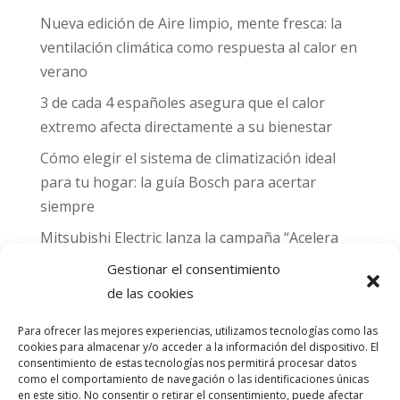
Nueva edición de Aire limpio, mente fresca: la
ventilación climática como respuesta al calor en
verano
3 de cada 4 españoles asegura que el calor
extremo afecta directamente a su bienestar
Cómo elegir el sistema de climatización ideal
para tu hogar: la guía Bosch para acertar
siempre
Mitsubishi Electric lanza la campaña “Acelera
hacia MADRID 2026” y premia con entradas
Gestionar el consentimiento
para el Gran Premio de Fórmula 1 de Madrid
de las cookies
Can Naiades obtiene la placa Passivhaus y el
Para ofrecer las mejores experiencias, utilizamos tecnologías como las
sello CO₂ Nulo: confort real, salud y
cookies para almacenar y/o acceder a la información del dispositivo. El
descarbonización en una sola vivienda
consentimiento de estas tecnologías nos permitirá procesar datos
como el comportamiento de navegación o las identificaciones únicas
en este sitio. No consentir o retirar el consentimiento, puede afectar