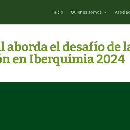
Inicio
Quienes somos
Asocia
 aborda el desafío de l
ón en Iberquimia 2024