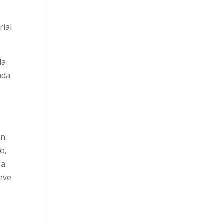
rial
la
ada
ón
lo,
a.
eve