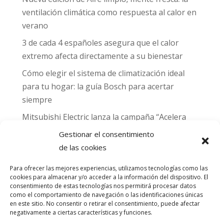
ventilación climática como respuesta al calor en
verano
3 de cada 4 españoles asegura que el calor
extremo afecta directamente a su bienestar
Cómo elegir el sistema de climatización ideal
para tu hogar: la guía Bosch para acertar
siempre
Mitsubishi Electric lanza la campaña “Acelera
hacia MADRID 2026” y premia con entradas
Gestionar el consentimiento
para el Gran Premio de Fórmula 1 de Madrid
de las cookies
Can Naiades obtiene la placa Passivhaus y el
Para ofrecer las mejores experiencias, utilizamos tecnologías como las
sello CO₂ Nulo: confort real, salud y
cookies para almacenar y/o acceder a la información del dispositivo. El
descarbonización en una sola vivienda
consentimiento de estas tecnologías nos permitirá procesar datos
como el comportamiento de navegación o las identificaciones únicas
en este sitio. No consentir o retirar el consentimiento, puede afectar
Comentarios
negativamente a ciertas características y funciones.