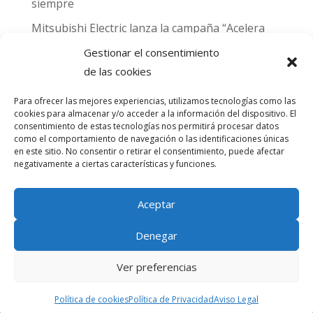
siempre
Mitsubishi Electric lanza la campaña “Acelera
hacia MADRID 2026” y premia con entradas
Gestionar el consentimiento
para el Gran Premio de Fórmula 1 de Madrid
de las cookies
Can Naiades obtiene la placa Passivhaus y el
Para ofrecer las mejores experiencias, utilizamos tecnologías como las
sello CO₂ Nulo: confort real, salud y
cookies para almacenar y/o acceder a la información del dispositivo. El
descarbonización en una sola vivienda
consentimiento de estas tecnologías nos permitirá procesar datos
como el comportamiento de navegación o las identificaciones únicas
en este sitio. No consentir o retirar el consentimiento, puede afectar
Comentarios
negativamente a ciertas características y funciones.
recientes
Aceptar
No hay comentarios que mostrar.
Denegar
Ver preferencias
® Copyright Amascal | Diseñado por
Trixma
Política de cookies
Política de Privacidad
Aviso Legal