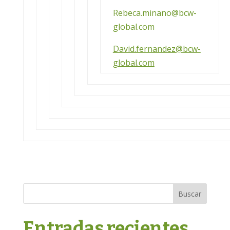
Rebeca.minano@bcw-
global.com
David.fernandez@bcw-
global.com
Buscar
Entradas recientes