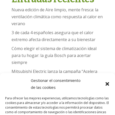
Nueva edición de Aire limpio, mente fresca: la
ventilación climática como respuesta al calor en
verano
3 de cada 4 españoles asegura que el calor
extremo afecta directamente a su bienestar
Cómo elegir el sistema de climatización ideal
para tu hogar: la guía Bosch para acertar
siempre
Mitsubishi Electric lanza la campaña “Acelera
hacia MADRID 2026” y premia con entradas
Gestionar el consentimiento
para el Gran Premio de Fórmula 1 de Madrid
de las cookies
Can Naiades obtiene la placa Passivhaus y el
Para ofrecer las mejores experiencias, utilizamos tecnologías como las
sello CO₂ Nulo: confort real, salud y
cookies para almacenar y/o acceder a la información del dispositivo. El
descarbonización en una sola vivienda
consentimiento de estas tecnologías nos permitirá procesar datos
como el comportamiento de navegación o las identificaciones únicas