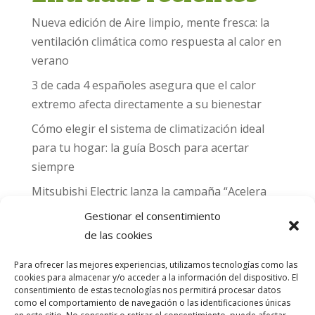
Nueva edición de Aire limpio, mente fresca: la
ventilación climática como respuesta al calor en
verano
3 de cada 4 españoles asegura que el calor
extremo afecta directamente a su bienestar
Cómo elegir el sistema de climatización ideal
para tu hogar: la guía Bosch para acertar
siempre
Mitsubishi Electric lanza la campaña “Acelera
hacia MADRID 2026” y premia con entradas
Gestionar el consentimiento
para el Gran Premio de Fórmula 1 de Madrid
de las cookies
Can Naiades obtiene la placa Passivhaus y el
Para ofrecer las mejores experiencias, utilizamos tecnologías como las
sello CO₂ Nulo: confort real, salud y
cookies para almacenar y/o acceder a la información del dispositivo. El
descarbonización en una sola vivienda
consentimiento de estas tecnologías nos permitirá procesar datos
como el comportamiento de navegación o las identificaciones únicas