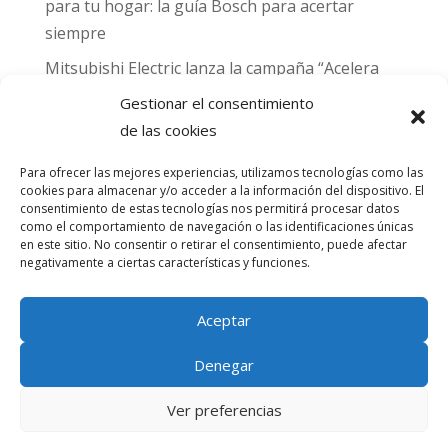
para tu hogar: la guía Bosch para acertar
siempre
Mitsubishi Electric lanza la campaña “Acelera
hacia MADRID 2026” y premia con entradas
Gestionar el consentimiento
para el Gran Premio de Fórmula 1 de Madrid
de las cookies
Can Naiades obtiene la placa Passivhaus y el
Para ofrecer las mejores experiencias, utilizamos tecnologías como las
sello CO₂ Nulo: confort real, salud y
cookies para almacenar y/o acceder a la información del dispositivo. El
consentimiento de estas tecnologías nos permitirá procesar datos
descarbonización en una sola vivienda
como el comportamiento de navegación o las identificaciones únicas
en este sitio. No consentir o retirar el consentimiento, puede afectar
Comentarios
negativamente a ciertas características y funciones.
recientes
Aceptar
No hay comentarios que mostrar.
Denegar
Ver preferencias