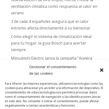
ventilación climática como respuesta al calor en
verano
3 de cada 4 españoles asegura que el calor
extremo afecta directamente a su bienestar
Cómo elegir el sistema de climatización ideal
para tu hogar: la guía Bosch para acertar
siempre
Mitsubishi Electric lanza la campaña “Acelera
hacia MADRID 2026” y premia con entradas
Gestionar el consentimiento
para el Gran Premio de Fórmula 1 de Madrid
de las cookies
Can Naiades obtiene la placa Passivhaus y el
Para ofrecer las mejores experiencias, utilizamos tecnologías como las
sello CO₂ Nulo: confort real, salud y
cookies para almacenar y/o acceder a la información del dispositivo. El
descarbonización en una sola vivienda
consentimiento de estas tecnologías nos permitirá procesar datos
como el comportamiento de navegación o las identificaciones únicas
en este sitio. No consentir o retirar el consentimiento, puede afectar
Comentarios
negativamente a ciertas características y funciones.