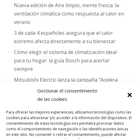
Nueva edición de Aire limpio, mente fresca: la
ventilación climática como respuesta al calor en
verano
3 de cada 4 españoles asegura que el calor
extremo afecta directamente a su bienestar
Cómo elegir el sistema de climatización ideal
para tu hogar: la guía Bosch para acertar
siempre
Mitsubishi Electric lanza la campaña “Acelera
hacia MADRID 2026” y premia con entradas
Gestionar el consentimiento
para el Gran Premio de Fórmula 1 de Madrid
de las cookies
Can Naiades obtiene la placa Passivhaus y el
Para ofrecer las mejores experiencias, utilizamos tecnologías como las
sello CO₂ Nulo: confort real, salud y
cookies para almacenar y/o acceder a la información del dispositivo. El
descarbonización en una sola vivienda
consentimiento de estas tecnologías nos permitirá procesar datos
como el comportamiento de navegación o las identificaciones únicas
en este sitio. No consentir o retirar el consentimiento, puede afectar