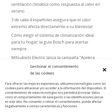
ventilación climática como respuesta al calor en
verano
3 de cada 4 españoles asegura que el calor
extremo afecta directamente a su bienestar
Cómo elegir el sistema de climatización ideal
para tu hogar: la guía Bosch para acertar
siempre
Mitsubishi Electric lanza la campaña “Acelera
hacia MADRID 2026” y premia con entradas
Gestionar el consentimiento
para el Gran Premio de Fórmula 1 de Madrid
de las cookies
Can Naiades obtiene la placa Passivhaus y el
Para ofrecer las mejores experiencias, utilizamos tecnologías como las
sello CO₂ Nulo: confort real, salud y
cookies para almacenar y/o acceder a la información del dispositivo. El
consentimiento de estas tecnologías nos permitirá procesar datos
descarbonización en una sola vivienda
como el comportamiento de navegación o las identificaciones únicas
en este sitio. No consentir o retirar el consentimiento, puede afectar
Comentarios
negativamente a ciertas características y funciones.