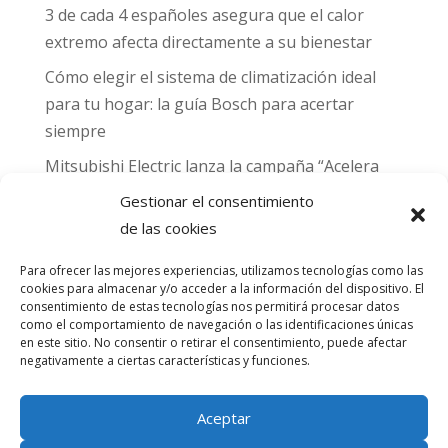
3 de cada 4 españoles asegura que el calor
extremo afecta directamente a su bienestar
Cómo elegir el sistema de climatización ideal
para tu hogar: la guía Bosch para acertar
siempre
Mitsubishi Electric lanza la campaña “Acelera
hacia MADRID 2026” y premia con entradas
Gestionar el consentimiento
para el Gran Premio de Fórmula 1 de Madrid
de las cookies
Can Naiades obtiene la placa Passivhaus y el
Para ofrecer las mejores experiencias, utilizamos tecnologías como las
sello CO₂ Nulo: confort real, salud y
cookies para almacenar y/o acceder a la información del dispositivo. El
descarbonización en una sola vivienda
consentimiento de estas tecnologías nos permitirá procesar datos
como el comportamiento de navegación o las identificaciones únicas
en este sitio. No consentir o retirar el consentimiento, puede afectar
Comentarios
negativamente a ciertas características y funciones.
recientes
Aceptar
No hay comentarios que mostrar.