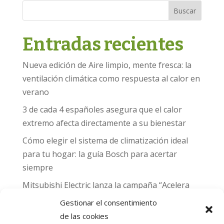
Buscar
Entradas recientes
Nueva edición de Aire limpio, mente fresca: la
ventilación climática como respuesta al calor en
verano
3 de cada 4 españoles asegura que el calor
extremo afecta directamente a su bienestar
Cómo elegir el sistema de climatización ideal
para tu hogar: la guía Bosch para acertar
siempre
Mitsubishi Electric lanza la campaña “Acelera
hacia MADRID 2026” y premia con entradas
Gestionar el consentimiento
para el Gran Premio de Fórmula 1 de Madrid
de las cookies