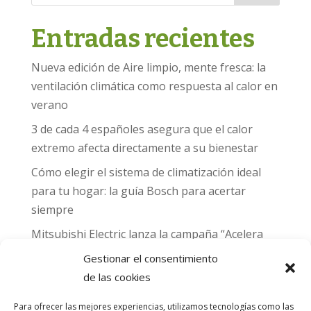
Entradas recientes
Nueva edición de Aire limpio, mente fresca: la
ventilación climática como respuesta al calor en
verano
3 de cada 4 españoles asegura que el calor
extremo afecta directamente a su bienestar
Cómo elegir el sistema de climatización ideal
para tu hogar: la guía Bosch para acertar
siempre
Mitsubishi Electric lanza la campaña “Acelera
hacia MADRID 2026” y premia con entradas
Gestionar el consentimiento
para el Gran Premio de Fórmula 1 de Madrid
de las cookies
Can Naiades obtiene la placa Passivhaus y el
Para ofrecer las mejores experiencias, utilizamos tecnologías como las