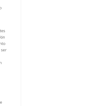
o
ntes
ión
ento
 ser
n
de