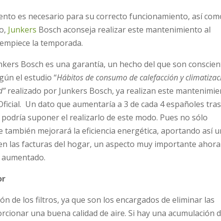
ento es necesario para su correcto funcionamiento, así com
do,
Junkers
Bosch aconseja realizar este mantenimiento al
 empiece la temporada.
 Junkers Bosch es una garantía, un hecho del que son conscie
gún el estudio “
Hábitos de consumo de calefacción y climatizac
d”
realizado por Junkers Bosch, ya realizan este mantenimi
Oficial. Un dato que aumentaría a 3 de cada 4 españoles tras
 podría suponer el realizarlo de este modo. Pues no sólo
e también mejorará la eficiencia energética, aportando así u
en las facturas del hogar, un aspecto muy importante ahora
an aumentado.
or
ón de los filtros, ya que son los encargados de eliminar las
oporcionar una buena calidad de aire. Si hay una acumulación 