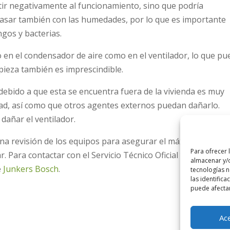
tir negativamente al funcionamiento, sino que podría
pasar también con las humedades, por lo que es importante
ngos y bacterias.
 en el condensador de aire como en el ventilador, lo que pu
limpieza también es imprescindible.
 debido a que esta se encuentra fuera de la vivienda es muy
d, así como que otros agentes externos puedan dañarlo.
dañar el ventilador.
na revisión de los equipos para asegurar el máximo confort 
Para ofrecer 
r. Para contactar con el Servicio Técnico Oficial y conocer t
almacenar y/o
e
Junkers Bosch
.
tecnologías 
las identifica
puede afectar
Ac