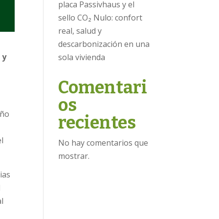
placa Passivhaus y el
sello CO₂ Nulo: confort
real, salud y
descarbonización en una
 y
sola vivienda
Comentari
os
año
recientes
l
No hay comentarios que
mostrar.
ias
l
l