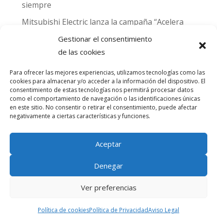
siempre
Mitsubishi Electric lanza la campaña “Acelera
hacia MADRID 2026” y premia con entradas
Gestionar el consentimiento
para el Gran Premio de Fórmula 1 de Madrid
de las cookies
Can Naiades obtiene la placa Passivhaus y el
Para ofrecer las mejores experiencias, utilizamos tecnologías como las
sello CO₂ Nulo: confort real, salud y
cookies para almacenar y/o acceder a la información del dispositivo. El
descarbonización en una sola vivienda
consentimiento de estas tecnologías nos permitirá procesar datos
como el comportamiento de navegación o las identificaciones únicas
en este sitio. No consentir o retirar el consentimiento, puede afectar
Comentarios
negativamente a ciertas características y funciones.
recientes
Aceptar
No hay comentarios que mostrar.
Denegar
Ver preferencias
® Copyright Amascal | Diseñado por
Trixma
Política de cookies
Política de Privacidad
Aviso Legal