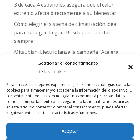
3 de cada 4 españoles asegura que el calor
extremo afecta directamente a su bienestar
Cómo elegir el sistema de climatización ideal
para tu hogar: la guía Bosch para acertar
siempre
Mitsubishi Electric lanza la campaña “Acelera
hacia MADRID 2026” y premia con entradas
Gestionar el consentimiento
para el Gran Premio de Fórmula 1 de Madrid
de las cookies
Can Naiades obtiene la placa Passivhaus y el
Para ofrecer las mejores experiencias, utilizamos tecnologías como las
sello CO₂ Nulo: confort real, salud y
cookies para almacenar y/o acceder a la información del dispositivo. El
descarbonización en una sola vivienda
consentimiento de estas tecnologías nos permitirá procesar datos
como el comportamiento de navegación o las identificaciones únicas
en este sitio. No consentir o retirar el consentimiento, puede afectar
Comentarios
negativamente a ciertas características y funciones.
recientes
Aceptar
No hay comentarios que mostrar.