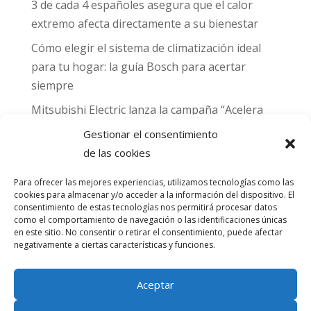
3 de cada 4 españoles asegura que el calor
extremo afecta directamente a su bienestar
Cómo elegir el sistema de climatización ideal
para tu hogar: la guía Bosch para acertar
siempre
Mitsubishi Electric lanza la campaña “Acelera
hacia MADRID 2026” y premia con entradas
Gestionar el consentimiento
para el Gran Premio de Fórmula 1 de Madrid
de las cookies
Can Naiades obtiene la placa Passivhaus y el
Para ofrecer las mejores experiencias, utilizamos tecnologías como las
sello CO₂ Nulo: confort real, salud y
cookies para almacenar y/o acceder a la información del dispositivo. El
descarbonización en una sola vivienda
consentimiento de estas tecnologías nos permitirá procesar datos
como el comportamiento de navegación o las identificaciones únicas
en este sitio. No consentir o retirar el consentimiento, puede afectar
Comentarios
negativamente a ciertas características y funciones.
recientes
Aceptar
No hay comentarios que mostrar.