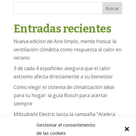
Buscar
Entradas recientes
Nueva edición de Aire limpio, mente fresca: la
ventilación climática como respuesta al calor en
verano
3 de cada 4 españoles asegura que el calor
extremo afecta directamente a su bienestar
Cómo elegir el sistema de climatización ideal
para tu hogar: la guía Bosch para acertar
siempre
Mitsubishi Electric lanza la campaña “Acelera
hacia MADRID 2026” y premia con entradas
Gestionar el consentimiento
para el Gran Premio de Fórmula 1 de Madrid
de las cookies