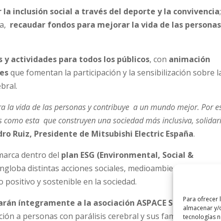
la inclusión social a través del deporte y la convivencia
ia,
recaudar fondos para mejorar la vida de las persona
s y actividades para todos los públicos
, con
animación
les
que fomentan la participación y la sensibilización sobre l
bral.
 la vida de las personas y contribuye a un mundo mejor. Por e
as como esta que construyen una sociedad más inclusiva, solidar
ro Ruiz, Presidente de Mitsubishi Electric España
.
marca dentro del
plan ESG (Environmental, Social &
engloba distintas acciones sociales, medioambientales y de 
positivo y sostenible en la sociedad.
Para ofrecer 
arán íntegramente a la asociación ASPACE Sevilla
para
almacenar y/o
ión a personas con parálisis cerebral y sus familias.
tecnologías 