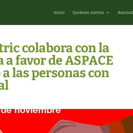
Inicio
Quienes somos
Asocia
ric colabora con la
ia a favor de ASPACE
 a las personas con
al