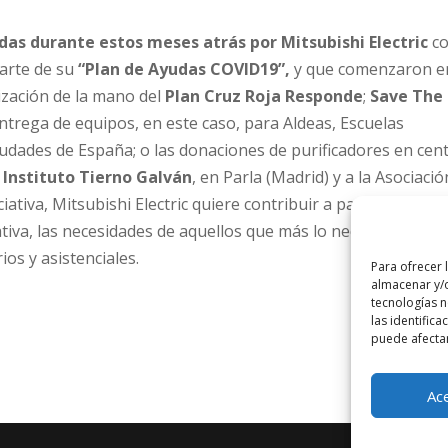
adas durante estos meses atrás por Mitsubishi Electric
c
parte de su
“Plan de Ayudas COVID19”,
y que comenzaron e
tización de la mano del
Plan Cruz Roja Responde
;
Save The
entrega de equipos, en este caso, para Aldeas, Escuelas
ciudades de España; o las donaciones de purificadores en cen
l
Instituto Tierno Galván
, en Parla (Madrid) y a la Asociació
tiva, Mitsubishi Electric quiere contribuir a paliar, en líne
iva, las necesidades de aquellos que más lo necesitan y de
ios y asistenciales.
Para ofrecer 
almacenar y/o
tecnologías 
las identifica
puede afectar
Ac