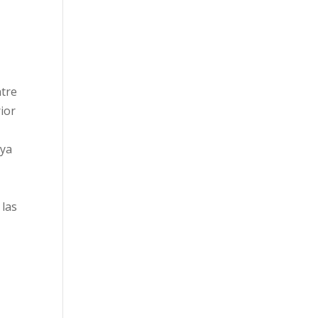
ntre
rior
 ya
,
 las