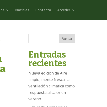
dos
Noticias
Contacto
Acceder
s
Buscar
Entradas
a
recientes
ta
Nueva edición de Aire
limpio, mente fresca: la
ventilación climática como
respuesta al calor en
verano