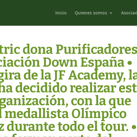
Inicio
Quienes somos
Asocia
tric dona Purificadore
ociación Down España •
 gira de la JF Academy, l
ha decidido realizar es
ganización, con la que
l medallista Olímpico
 durante todo el tour. •