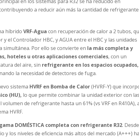
principal en los sistemas para R32 se ha reducido en
ontribuyendo a reducir aún más la cantidad de refrigerante
ma híbrido
VRF-Agua
con recuperación de calor a 2 tubos, q
ior y el Controlador HBC, y AGUA entre el HBC y las unidades
ma simultánea. Por ello se convierte en
la más completa y
as, hoteles u otras aplicaciones comerciales
, con un
atura del aire, sin
refrigerante en los espacios ocupados,
nando la necesidad de detectores de fuga.
nuevo sistema
HVRF en Bomba de Calor
(HVRF-Y) que incorp
ico (HU),
lo que permite combinar la unidad exterior con la
l volumen de refrigerante hasta un 61% (vs VRF en R410A), 
tema HVRF.
gama DOMÉSTICA completa con refrigerante R32
. Desde
o y los niveles de eficiencia más altos del mercado (A+++) h