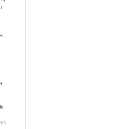
IT
es
l
de
n
res