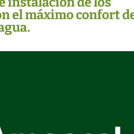
 instalación de los
n el máximo confort d
 agua.