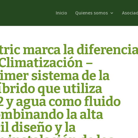
Inicio
Quienes somos
Asocia
tric marca la diferenci
a Climatización –
rimer sistema de la
brido que utiliza
2 y agua como fluido
ombinando la alta
cil diseño y la