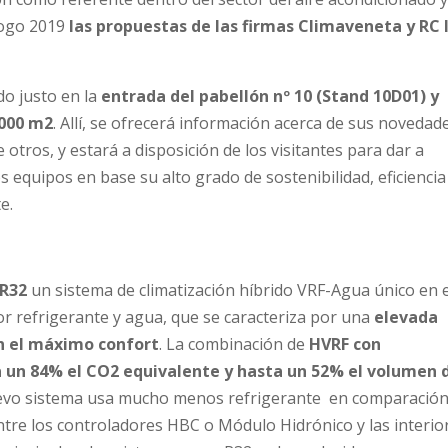
logo 2019
las propuestas de las firmas Climaveneta y RC 
do justo en la
entrada del pabellón nº 10 (Stand 10D01) y
1000 m2
. Allí, se ofrecerá información acerca de sus novedad
 otros, y estará a disposición de los visitantes para dar a
os equipos en base su alto grado de sostenibilidad, eficiencia
e.
 R32
un sistema de climatización híbrido VRF-Agua único en e
r refrigerante y agua, que se caracteriza por una
elevada
n el máximo confort
. La combinación de
HVRF con
a un 84% el CO2 equivalente y hasta un 52% el volumen 
evo sistema usa mucho menos refrigerante en comparació
tre los controladores HBC o Módulo Hidrónico y las interio