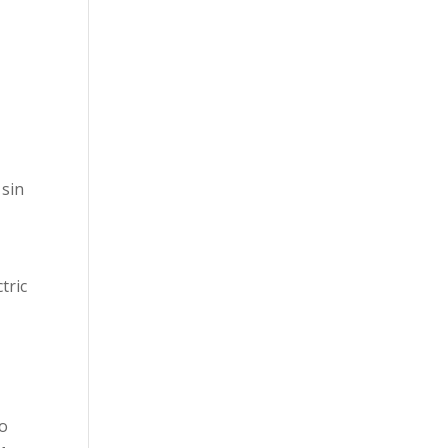
 sin
tric
do