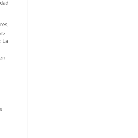
idad
res,
das
r
: La
a
 en
s