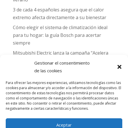
3 de cada 4 españoles asegura que el calor
extremo afecta directamente a su bienestar
Cómo elegir el sistema de climatización ideal
para tu hogar: la guía Bosch para acertar
siempre
Mitsubishi Electric lanza la campaña “Acelera
hacia MADRID 2026” y premia con entradas
Gestionar el consentimiento
para el Gran Premio de Fórmula 1 de Madrid
de las cookies
Can Naiades obtiene la placa Passivhaus y el
Para ofrecer las mejores experiencias, utilizamos tecnologías como las
sello CO₂ Nulo: confort real, salud y
cookies para almacenar y/o acceder a la información del dispositivo. El
consentimiento de estas tecnologías nos permitirá procesar datos
descarbonización en una sola vivienda
como el comportamiento de navegación o las identificaciones únicas
en este sitio. No consentir o retirar el consentimiento, puede afectar
Comentarios
negativamente a ciertas características y funciones.
recientes
Aceptar