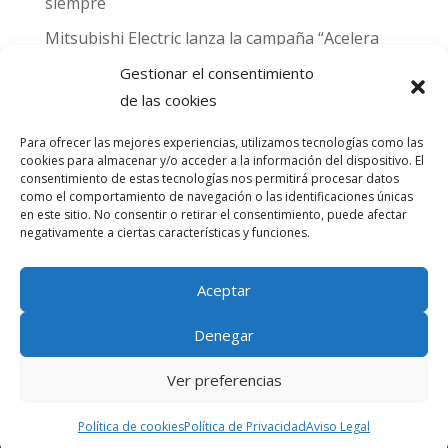
siempre
Mitsubishi Electric lanza la campaña “Acelera
hacia MADRID 2026” y premia con entradas
Gestionar el consentimiento
para el Gran Premio de Fórmula 1 de Madrid
de las cookies
Can Naiades obtiene la placa Passivhaus y el
Para ofrecer las mejores experiencias, utilizamos tecnologías como las
sello CO₂ Nulo: confort real, salud y
cookies para almacenar y/o acceder a la información del dispositivo. El
descarbonización en una sola vivienda
consentimiento de estas tecnologías nos permitirá procesar datos
como el comportamiento de navegación o las identificaciones únicas
en este sitio. No consentir o retirar el consentimiento, puede afectar
Comentarios
negativamente a ciertas características y funciones.
recientes
Aceptar
No hay comentarios que mostrar.
Denegar
Ver preferencias
® Copyright Amascal | Diseñado por
Trixma
Política de cookies
Política de Privacidad
Aviso Legal