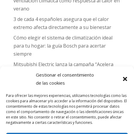
ventilación climática como respuesta al calor en
verano
3 de cada 4 españoles asegura que el calor
extremo afecta directamente a su bienestar
Cómo elegir el sistema de climatización ideal
para tu hogar: la guía Bosch para acertar
siempre
Mitsubishi Electric lanza la campaña “Acelera
hacia MADRID 2026” y premia con entradas
Gestionar el consentimiento
para el Gran Premio de Fórmula 1 de Madrid
de las cookies
Can Naiades obtiene la placa Passivhaus y el
Para ofrecer las mejores experiencias, utilizamos tecnologías como las
sello CO₂ Nulo: confort real, salud y
cookies para almacenar y/o acceder a la información del dispositivo. El
descarbonización en una sola vivienda
consentimiento de estas tecnologías nos permitirá procesar datos
como el comportamiento de navegación o las identificaciones únicas
en este sitio. No consentir o retirar el consentimiento, puede afectar
Comentarios
negativamente a ciertas características y funciones.