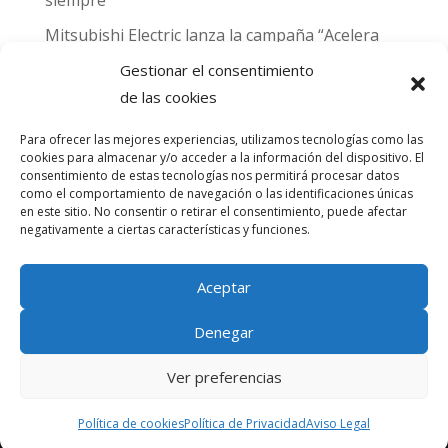
Mitsubishi Electric lanza la campaña “Acelera
hacia MADRID 2026” y premia con entradas
Gestionar el consentimiento
para el Gran Premio de Fórmula 1 de Madrid
de las cookies
Can Naiades obtiene la placa Passivhaus y el
Para ofrecer las mejores experiencias, utilizamos tecnologías como las
sello CO₂ Nulo: confort real, salud y
cookies para almacenar y/o acceder a la información del dispositivo. El
descarbonización en una sola vivienda
consentimiento de estas tecnologías nos permitirá procesar datos
como el comportamiento de navegación o las identificaciones únicas
en este sitio. No consentir o retirar el consentimiento, puede afectar
Comentarios
negativamente a ciertas características y funciones.
recientes
Aceptar
No hay comentarios que mostrar.
Denegar
Ver preferencias
® Copyright Amascal | Diseñado por
Trixma
Política de cookies
Política de Privacidad
Aviso Legal