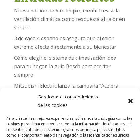
Nueva edición de Aire limpio, mente fresca: la
ventilación climática como respuesta al calor en
verano
3 de cada 4 españoles asegura que el calor
extremo afecta directamente a su bienestar
Cómo elegir el sistema de climatización ideal
para tu hogar: la guía Bosch para acertar
siempre
Mitsubishi Electric lanza la campaña “Acelera
hacia MADRID 2026” y premia con entradas
Gestionar el consentimiento
para el Gran Premio de Fórmula 1 de Madrid
de las cookies
Can Naiades obtiene la placa Passivhaus y el
Para ofrecer las mejores experiencias, utilizamos tecnologías como las
sello CO₂ Nulo: confort real, salud y
cookies para almacenar y/o acceder a la información del dispositivo. El
consentimiento de estas tecnologías nos permitirá procesar datos
descarbonización en una sola vivienda
como el comportamiento de navegación o las identificaciones únicas