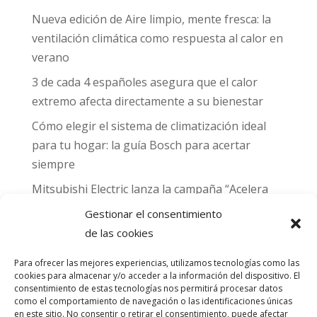
Nueva edición de Aire limpio, mente fresca: la
ventilación climática como respuesta al calor en
verano
3 de cada 4 españoles asegura que el calor
extremo afecta directamente a su bienestar
Cómo elegir el sistema de climatización ideal
para tu hogar: la guía Bosch para acertar
siempre
Mitsubishi Electric lanza la campaña “Acelera
hacia MADRID 2026” y premia con entradas
Gestionar el consentimiento
para el Gran Premio de Fórmula 1 de Madrid
de las cookies
Can Naiades obtiene la placa Passivhaus y el
Para ofrecer las mejores experiencias, utilizamos tecnologías como las
sello CO₂ Nulo: confort real, salud y
cookies para almacenar y/o acceder a la información del dispositivo. El
descarbonización en una sola vivienda
consentimiento de estas tecnologías nos permitirá procesar datos
como el comportamiento de navegación o las identificaciones únicas
en este sitio. No consentir o retirar el consentimiento, puede afectar