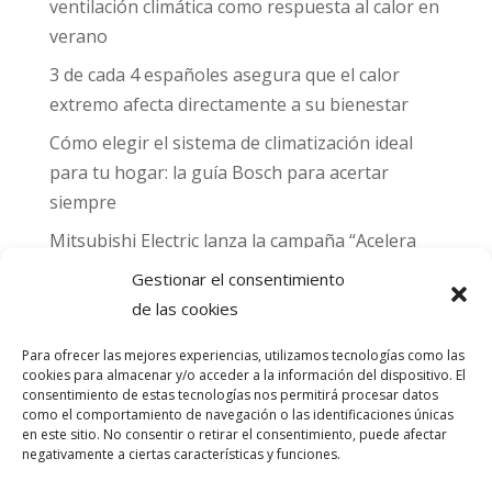
ventilación climática como respuesta al calor en
verano
3 de cada 4 españoles asegura que el calor
extremo afecta directamente a su bienestar
Cómo elegir el sistema de climatización ideal
para tu hogar: la guía Bosch para acertar
siempre
Mitsubishi Electric lanza la campaña “Acelera
hacia MADRID 2026” y premia con entradas
Gestionar el consentimiento
para el Gran Premio de Fórmula 1 de Madrid
de las cookies
Can Naiades obtiene la placa Passivhaus y el
Para ofrecer las mejores experiencias, utilizamos tecnologías como las
sello CO₂ Nulo: confort real, salud y
cookies para almacenar y/o acceder a la información del dispositivo. El
descarbonización en una sola vivienda
consentimiento de estas tecnologías nos permitirá procesar datos
como el comportamiento de navegación o las identificaciones únicas
en este sitio. No consentir o retirar el consentimiento, puede afectar
Comentarios
negativamente a ciertas características y funciones.