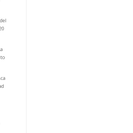
del
20
ha
nto
sca
ad
a