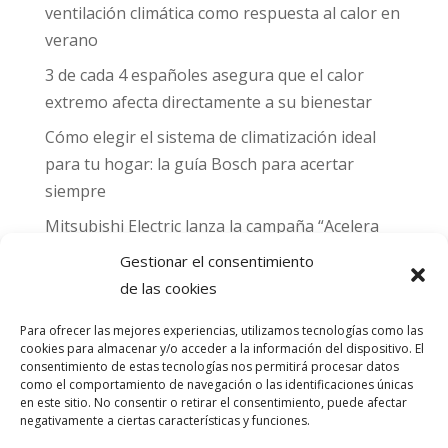
ventilación climática como respuesta al calor en
verano
3 de cada 4 españoles asegura que el calor
extremo afecta directamente a su bienestar
Cómo elegir el sistema de climatización ideal
para tu hogar: la guía Bosch para acertar
siempre
Mitsubishi Electric lanza la campaña “Acelera
hacia MADRID 2026” y premia con entradas
Gestionar el consentimiento
para el Gran Premio de Fórmula 1 de Madrid
de las cookies
Can Naiades obtiene la placa Passivhaus y el
Para ofrecer las mejores experiencias, utilizamos tecnologías como las
sello CO₂ Nulo: confort real, salud y
cookies para almacenar y/o acceder a la información del dispositivo. El
descarbonización en una sola vivienda
consentimiento de estas tecnologías nos permitirá procesar datos
como el comportamiento de navegación o las identificaciones únicas
en este sitio. No consentir o retirar el consentimiento, puede afectar
Comentarios
negativamente a ciertas características y funciones.