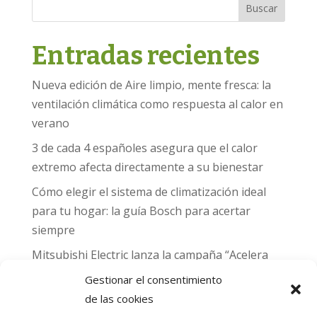
Buscar
Entradas recientes
Nueva edición de Aire limpio, mente fresca: la
ventilación climática como respuesta al calor en
verano
3 de cada 4 españoles asegura que el calor
extremo afecta directamente a su bienestar
Cómo elegir el sistema de climatización ideal
para tu hogar: la guía Bosch para acertar
siempre
Mitsubishi Electric lanza la campaña “Acelera
hacia MADRID 2026” y premia con entradas
Gestionar el consentimiento
para el Gran Premio de Fórmula 1 de Madrid
de las cookies