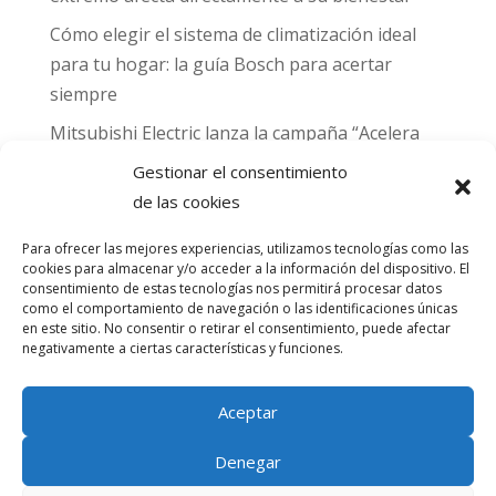
Cómo elegir el sistema de climatización ideal
para tu hogar: la guía Bosch para acertar
siempre
Mitsubishi Electric lanza la campaña “Acelera
hacia MADRID 2026” y premia con entradas
Gestionar el consentimiento
para el Gran Premio de Fórmula 1 de Madrid
de las cookies
Can Naiades obtiene la placa Passivhaus y el
Para ofrecer las mejores experiencias, utilizamos tecnologías como las
sello CO₂ Nulo: confort real, salud y
cookies para almacenar y/o acceder a la información del dispositivo. El
descarbonización en una sola vivienda
consentimiento de estas tecnologías nos permitirá procesar datos
como el comportamiento de navegación o las identificaciones únicas
en este sitio. No consentir o retirar el consentimiento, puede afectar
Comentarios
negativamente a ciertas características y funciones.
recientes
Aceptar
No hay comentarios que mostrar.
Denegar