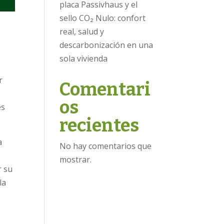
placa Passivhaus y el
sello CO₂ Nulo: confort
real, salud y
descarbonización en una
sola vivienda
r
Comentari
os
es
recientes
a
No hay comentarios que
mostrar.
r su
la