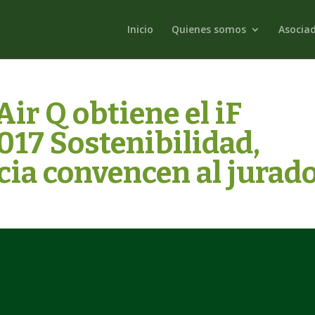
Inicio
Quienes somos
Asocia
r Q obtiene el iF
17 Sostenibilidad,
ncia convencen al jurad