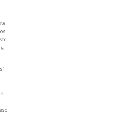
ura
los
ste
ria
sí
ón
eso.