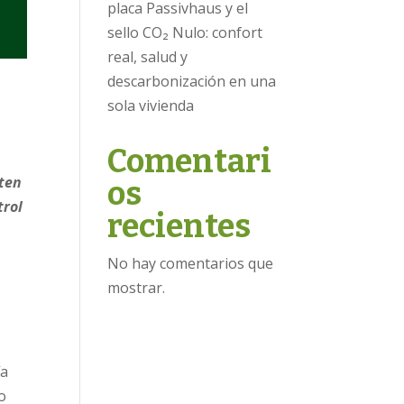
placa Passivhaus y el
sello CO₂ Nulo: confort
real, salud y
descarbonización en una
sola vivienda
Comentari
iten
os
trol
recientes
No hay comentarios que
mostrar.
ía
o