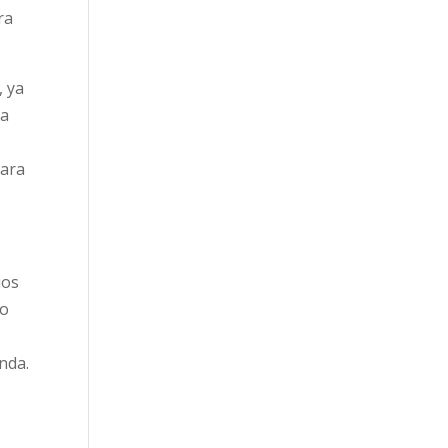
ra
, ya
da
para
ios
to
nda.