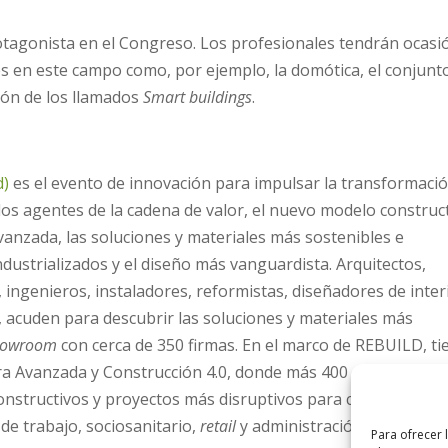
rotagonista en el Congreso. Los profesionales tendrán ocasi
es en este campo como, por ejemplo, la domótica, el conjunt
ión de los llamados
Smart buildings
.
d)
es el evento de innovación para impulsar la transformaci
s los agentes de la cadena de valor, el nuevo modelo construct
anzada, las soluciones y materiales más sostenibles e
ndustrializados y el diseño más vanguardista. Arquitectos,
ingenieros, instaladores, reformistas, diseñadores de inter
, acuden para descubrir las soluciones y materiales más
howroom
con cerca de 350 firmas. En el marco de REBUILD, ti
ra Avanzada y Construcción 4.0, donde más 400 expertos
onstructivos y proyectos más disruptivos para cada segmen
s de trabajo, sociosanitario,
retail
y administración pública.
Para ofrecer 