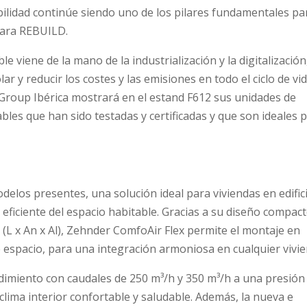
nibilidad continúe siendo uno de los pilares fundamentales pa
para REBUILD.
le viene de la mano de la industrialización y la digitalización
ar y reducir los costes y las emisiones en todo el ciclo de vi
 Group Ibérica mostrará en el estand F612 sus unidades de
bles que han sido testadas y certificadas y que son ideales 
elos presentes, una solución ideal para viviendas en edific
 eficiente del espacio habitable. Gracias a su diseño compac
(L x An x Al), Zehnder ComfoAir Flex permite el montaje en
e espacio, para una integración armoniosa en cualquier vivie
dimiento con caudales de 250 m³/h y 350 m³/h a una presión
clima interior confortable y saludable. Además, la nueva e