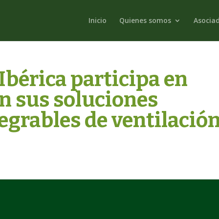
Inicio
Quienes somos
Asocia
bérica participa en
n sus soluciones
egrables de ventilació