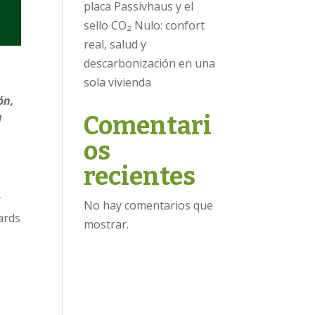
placa Passivhaus y el
sello CO₂ Nulo: confort
real, salud y
descarbonización en una
sola vivienda
ón,
Comentari
l
os
recientes
y
No hay comentarios que
ards
mostrar.