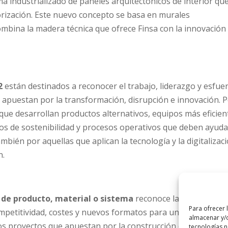
a industrializado de paneles arquitectónicos de interior qu
nsorización. Este nuevo concepto se basa en murales
combina la madera técnica que ofrece Finsa con la innovación
2
están destinados a reconocer el trabajo, liderazgo y esfue
 apuestan por la transformación, disrupción e innovación. 
ue desarrollan productos alternativos, equipos más eficien
rios de sostenibilidad y procesos operativos que deben ayuda
mbién por aquellas que aplican la tecnología y la digitalizac
n.
 de producto, material o sistema
reconoce las propuesta
Para ofrecer 
mpetitividad, costes y nuevos formatos para un desarrollo
almacenar y/o
os proyectos que apuestan por la construcción circular.
tecnologías 