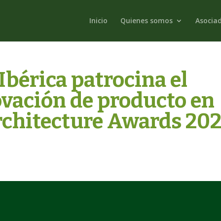
Inicio
Quienes somos
Asocia
bérica patrocina el
ovación de producto en
rchitecture Awards 20