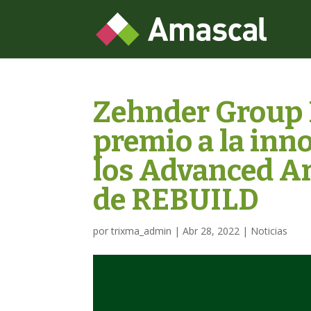
Zehnder Group I
premio a la inn
los Advanced A
de REBUILD
por
trixma_admin
|
Abr 28, 2022
|
Noticias