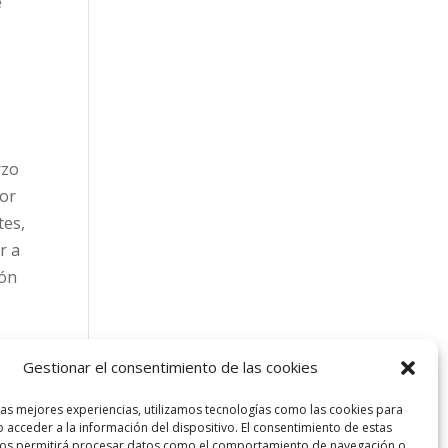
e
rzo
Por
tes,
r a
ión
Gestionar el consentimiento de las cookies
s
las mejores experiencias, utilizamos tecnologías como las cookies para
 acceder a la información del dispositivo. El consentimiento de estas
nos permitirá procesar datos como el comportamiento de navegación o