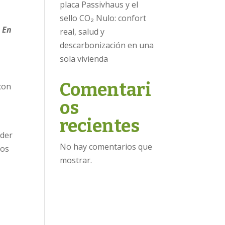
placa Passivhaus y el
sello CO₂ Nulo: confort
. En
real, salud y
descarbonización en una
sola vivienda
Comentari
con
os
recientes
nder
No hay comentarios que
ios
mostrar.