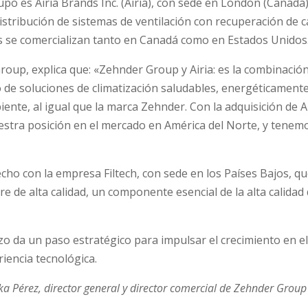
po es Airia Brands Inc. (Airia), con sede en London (Canadá)
 distribución de sistemas de ventilación con recuperación de c
s se comercializan tanto en Canadá como en Estados Unidos
up, explica que: «Zehnder Group y Airia: es la combinació
 de soluciones de climatización saludables, energéticament
ente, al igual que la marca Zehnder. Con la adquisición de Ai
stra posición en el mercado en América del Norte, y tenemo
.
o con la empresa Filtech, con sede en los Países Bajos, q
aire de alta calidad, un componente esencial de la alta calidad
izo da un paso estratégico para impulsar el crecimiento en e
riencia tecnológica.
zka Pérez, director general y director comercial de Zehnder Group