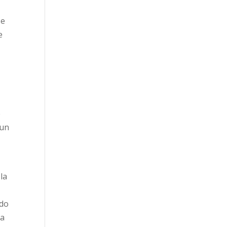
se
e
e
 un
la
ndo
ma