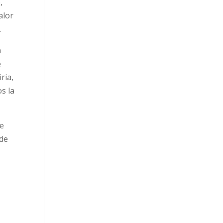
,
alor
.
n
e
ria,
s la
ue
 de
l