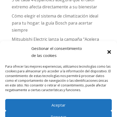
extremo afecta directamente a su bienestar
Cómo elegir el sistema de climatización ideal
para tu hogar: la guía Bosch para acertar
siempre
Mitsubishi Electric lanza la campaña “Acelera
hacia MADRID 2026” y premia con entradas
Gestionar el consentimiento
para el Gran Premio de Fórmula 1 de Madrid
de las cookies
Can Naiades obtiene la placa Passivhaus y el
Para ofrecer las mejores experiencias, utilizamos tecnologías como las
sello CO₂ Nulo: confort real, salud y
cookies para almacenar y/o acceder a la información del dispositivo. El
descarbonización en una sola vivienda
consentimiento de estas tecnologías nos permitirá procesar datos
como el comportamiento de navegación o las identificaciones únicas
en este sitio. No consentir o retirar el consentimiento, puede afectar
Comentarios
negativamente a ciertas características y funciones.
recientes
Aceptar
No hay comentarios que mostrar.
Denegar